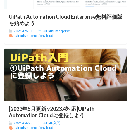
UiPath Automation Cloud Enterprise無料評価版
を始めよう
2021/05/01
UiPathEnterprise
UiPathAutomationCloud
[2023年5月更新 v2023.4対応]UiPath
Automation Cloudに登録しよう
2021/04/29
UiPath入門
UiPathAutomationCloud