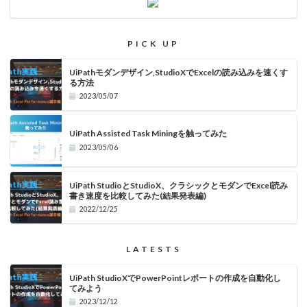
PICK UP
UiPathモダンデザイン,StudioXでExcelの読み込みを速くす
る方法
2023/05/07
UiPath Assisted Task Miningを触ってみた
2023/05/06
UiPath StudioとStudioX、クラシックとモダンでExcel読み
書き速度を比較してみた(結果発表編)
2022/12/25
LATESTS
UiPath StudioXでPowerPointレポートの作成を自動化し
てみよう
2023/12/12