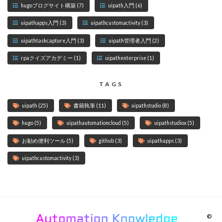
hugoブログサイト構築
(7)
uipath入門
(6)
uipathapps入門
(3)
uipathcustomactivity
(3)
uipathtaskcapture入門
(3)
uipath管理者入門
(2)
rpaクイズアカデミー
(1)
uipathenterprise
(1)
TAGS
uipath
(25)
書籍執筆
(11)
uipathstudio
(8)
hugo
(5)
uipathautomationcloud
(5)
uipathstudiox
(5)
お勧め便利ツール
(5)
github
(3)
uipathapps
(3)
uipathcustomactivity
(3)
©