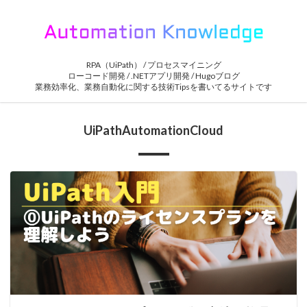
RPA（UiPath） / プロセスマイニング
ローコード開発 / .NETアプリ開発 / Hugoブログ
業務効率化、業務自動化に関する技術Tipsを書いてるサイトです
UiPathAutomationCloud