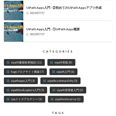
UiPath Apps入門 - ②初めてのUiPath Appsアプリ作成
2023/07/17
UiPath Apps入門 - ①UiPath Apps概要
2023/07/17
CATEGORIES
uipath書籍執筆物語
(11)
uipath実践
(8)
hugoブログサイト構築
(7)
uipath入門
(6)
uipathapps入門
(3)
uipathcustomactivity
(3)
uipathtaskcapture入門
(3)
uipath管理者入門
(2)
rpaクイズアカデミー
(1)
uipathenterprise
(1)
TAGS