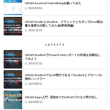
UiPath Assisted Task Miningを触ってみた
2023/05/06
UiPath StudioとStudioX、クラシックとモダンでExcel読み
書き速度を比較してみた(結果発表編)
2022/12/25
LATESTS
UiPath StudioXでPowerPointレポートの作成を自動化し
てみよう
2023/12/12
UiPath StudioXでもUR実行できる？StudioXとグローバル
例外ハンドラー
2023/08/15
UiPath Apps入門 - ③初めてのUiPathプロセス呼び出し
2023/08/13