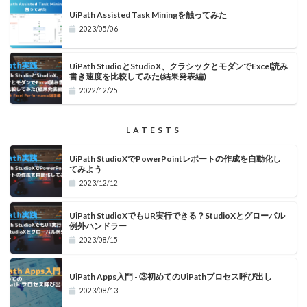
UiPath Assisted Task Miningを触ってみた
2023/05/06
UiPath StudioとStudioX、クラシックとモダンでExcel読み
書き速度を比較してみた(結果発表編)
2022/12/25
LATESTS
UiPath StudioXでPowerPointレポートの作成を自動化し
てみよう
2023/12/12
UiPath StudioXでもUR実行できる？StudioXとグローバル
例外ハンドラー
2023/08/15
UiPath Apps入門 - ③初めてのUiPathプロセス呼び出し
2023/08/13