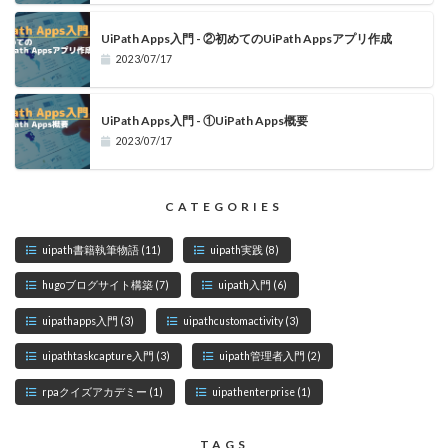
UiPath Apps入門 - ②初めてのUiPath Appsアプリ作成
2023/07/17
UiPath Apps入門 - ①UiPath Apps概要
2023/07/17
CATEGORIES
uipath書籍執筆物語
(11)
uipath実践
(8)
hugoブログサイト構築
(7)
uipath入門
(6)
uipathapps入門
(3)
uipathcustomactivity
(3)
uipathtaskcapture入門
(3)
uipath管理者入門
(2)
rpaクイズアカデミー
(1)
uipathenterprise
(1)
TAGS