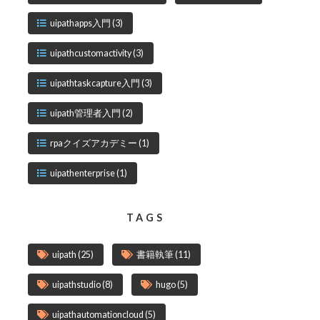
uipathapps入門
(3)
uipathcustomactivity
(3)
uipathtaskcapture入門
(3)
uipath管理者入門
(2)
rpaクイズアカデミー
(1)
uipathenterprise
(1)
TAGS
uipath
(25)
書籍執筆
(11)
uipathstudio
(8)
hugo
(5)
uipathautomationcloud
(5)