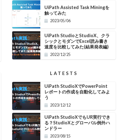
UiPath Assisted Task Miningを
触ってみた
2023/05/06
UiPath StudioとStudioX、クラ
シックとモダンでExcel読み書き
速度を比較してみた(結果発表編)
2022/12/25
LATESTS
UiPath StudioXでPowerPoint
レポートの作成を自動化してみよ
う
2023/12/12
UiPath StudioXでもUR実行でき
る？StudioXとグローバル例外ハ
ンドラー
2023/08/15