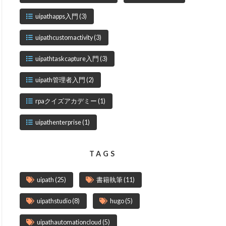
uipathapps入門
(3)
uipathcustomactivity
(3)
uipathtaskcapture入門
(3)
uipath管理者入門
(2)
rpaクイズアカデミー
(1)
uipathenterprise
(1)
TAGS
uipath
(25)
書籍執筆
(11)
uipathstudio
(8)
hugo
(5)
uipathautomationcloud
(5)