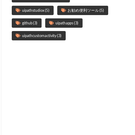
uipathstudiox
(5)
お勧め便利ツール
(5)
github
(3)
uipathapps
(3)
uipathcustomactivity
(3)