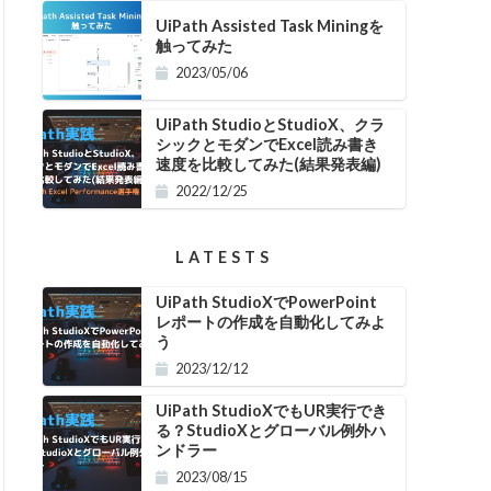
UiPath Assisted Task Miningを
触ってみた
2023/05/06
UiPath StudioとStudioX、クラ
シックとモダンでExcel読み書き
速度を比較してみた(結果発表編)
2022/12/25
LATESTS
UiPath StudioXでPowerPoint
レポートの作成を自動化してみよ
う
2023/12/12
UiPath StudioXでもUR実行でき
る？StudioXとグローバル例外ハ
ンドラー
2023/08/15