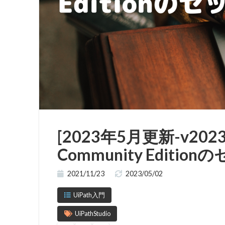
[2023年5月更新-v2023.
Community Editi
2021/11/23
2023/05/02
UiPath入門
UiPathStudio