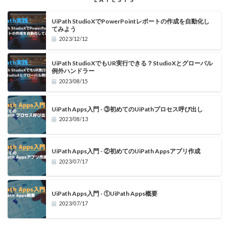
UiPath StudioXでPowerPointレポートの作成を自動化し
てみよう
2023/12/12
UiPath StudioXでもUR実行できる？StudioXとグローバル
例外ハンドラー
2023/08/15
UiPath Apps入門 - ③初めてのUiPathプロセス呼び出し
2023/08/13
UiPath Apps入門 - ②初めてのUiPath Appsアプリ作成
2023/07/17
UiPath Apps入門 - ①UiPath Apps概要
2023/07/17