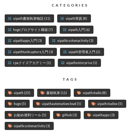
CATEGORIES
uipath書籍執筆物語
(11)
uipath実践
(8)
hugoブログサイト構築
(7)
uipath入門
(6)
uipathapps入門
(3)
uipathcustomactivity
(3)
uipathtaskcapture入門
(3)
uipath管理者入門
(2)
rpaクイズアカデミー
(1)
uipathenterprise
(1)
TAGS
uipath
(25)
書籍執筆
(11)
uipathstudio
(8)
hugo
(5)
uipathautomationcloud
(5)
uipathstudiox
(5)
お勧め便利ツール
(5)
github
(3)
uipathapps
(3)
uipathcustomactivity
(3)